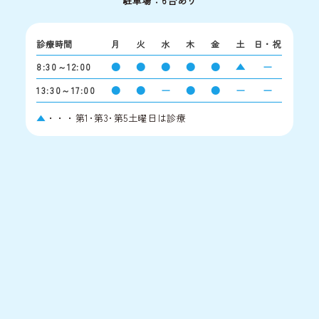
駐車場：6台あり
診療時間
月
火
水
木
金
土
日・祝
●
●
●
●
●
▲
ー
8:30～12:00
●
●
ー
●
●
ー
ー
13:30～17:00
▲
・・・第1･第3･第5土曜日は診療